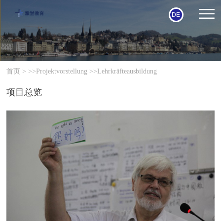
DE
首页
> >>
Projektvorstellung
>>
Lehrkräfteausbildung
项目总览